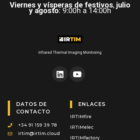
Viernes y vísperas de festivos
,
julio
y agosto
: 9:00h a 14:00h
Infrared Thermal Imaging Monitoring
DATOS DE
ENLACES
CONTACTO
IRTIMfire
+34 91 159 39 78
IRTIMelec
irtim@irtim.cloud
IRTIMfactory