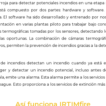
rarroja para detectar potenciales incendios en una eta
está compuesto por dos partes: hardware y software
. El software ha sido desarrollado y entrenado por no
tación en varias plantas piloto para trabajar bajo co
es termográficas tomadas por los sensores,
detectando l
idas oportunas.
La combinación de cámaras termográfi
sivos, permiten la prevención de incendios gracias a la det
ón de incendios detectan un incendio cuando ya está 
eger y
detectar un incendio potencial, incluso antes
a, emite una alarma. Esta alarma permite a los servicios
opague
.
Esto proporciona a los servicios de extinción má
Así funciona IRTIMfire