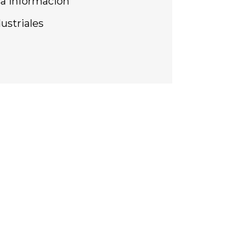
la información
ustriales