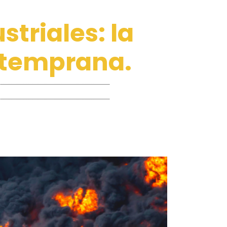
triales: la
 temprana.