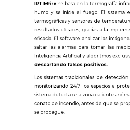
IRTIMfire
se basa en la termografía inf
humo y se inicie el fuego.
El sistema 
termográficas y sensores de temperatura
resultados eficaces
, gracias a la
implemen
eficacia.
El software a
nalizar las imágen
saltar las alarmas para tomar las med
Inteligencia Artificial y algoritmos exclu
descartando falsos positivos.
Los sistemas tradicionales de detecci
monitorizando 24/7 los espacios a prot
sistema
detecta una zona caliente anómal
conato de incendio, antes de que se pr
se propague.