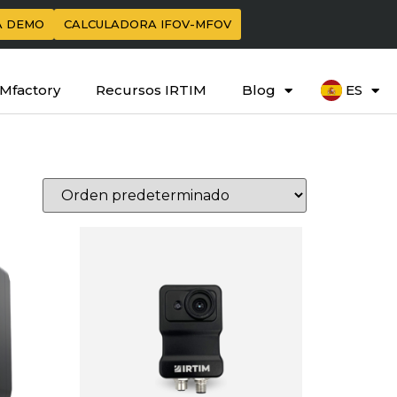
A DEMO
CALCULADORA IFOV-MFOV
IMfactory
Recursos IRTIM
Blog
ES