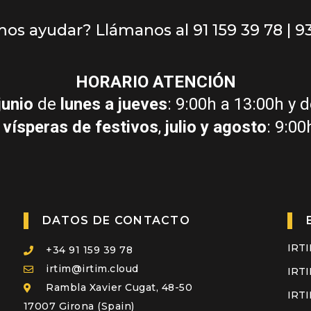
s ayudar? Llámanos al 91 159 39 78 | 9
HORARIO ATENCIÓN
junio
de
lunes a jueves
: 9:00h a 13:00h y 
 vísperas de festivos
,
julio y agosto
: 9:00
DATOS DE CONTACTO
IRTI
+34 91 159 39 78
irtim@irtim.cloud
IRTI
Rambla Xavier Cugat, 48-50
IRTI
17007 Girona (Spain)