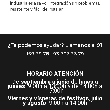
industriales a salvo. Integración sin problemas,
resistente y fácil de instalar.
¿Te podemos ayudar? Llámanos al 91
159 39 78 | 93 706 36 79
HORARIO ATENCIÓN
De
septiembre a junio
de
lunes a
jueves
: 9:00h a 13:00h y de 14:00h a
17:00h
Viernes y vísperas de festivos
,
julio
y agosto
: 9:00h a 14:00h