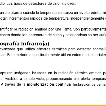
io. Los tipos de detectores de calor incluyen:
van una alarma cuando la temperatura alcanza un nivel predeterm
ectan incrementos rápidos de temperatura, independientemente d
tificar la radiación emitida por una llama. Son particularmen
iones donde los detectores de humo y calor podrían no ser sufi
rafía Infrarroja)
vanzada que utiliza cámaras térmicas para detectar anomalí
as. Este método es particularmente útil en entornos industriales
apturan imágenes basadas en la radiación térmica emitida p
ser visibles a simple vista, proporcionando una alerta tempr
? A través de la
monitorización continua
:
Instalación de cáma