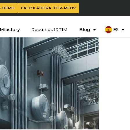
A DEMO
CALCULADORA IFOV-MFOV
IMfactory
Recursos IRTIM
Blog
ES