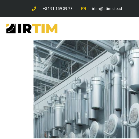
+34 91 159 39 78
irtim@irtim.cloud