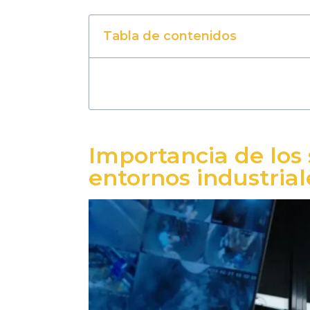
Tabla de contenidos
Importancia de los
entornos industrial